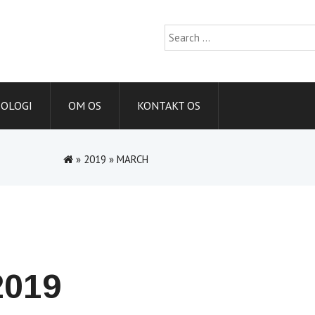
Search
for:
IOLOGI
OM OS
KONTAKT OS
»
2019
»
MARCH
2019