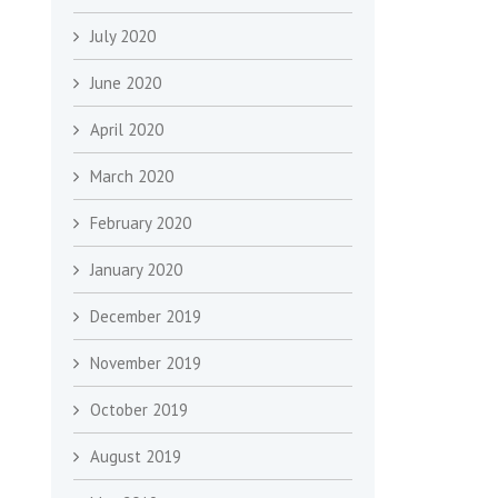
July 2020
June 2020
April 2020
March 2020
February 2020
January 2020
December 2019
November 2019
October 2019
August 2019