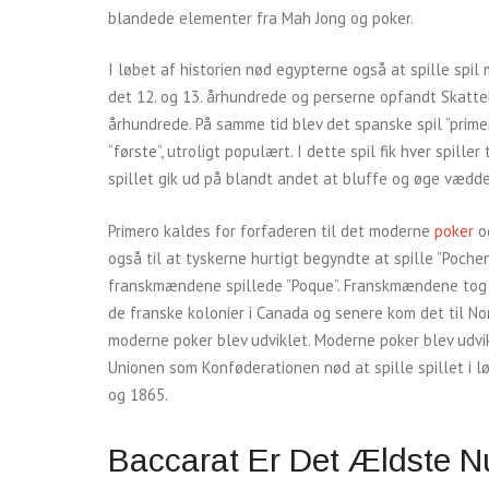
blandede elementer fra Mah Jong og poker.
I løbet af historien nød egypterne også at spille spil 
det 12. og 13. århundrede og perserne opfandt Skattek
århundrede. På samme tid blev det spanske spil ”prime
“første”, utroligt populært. I dette spil fik hver spiller 
spillet gik ud på blandt andet at bluffe og øge vædd
Primero kaldes for forfaderen til det moderne
poker
og
også til at tyskerne hurtigt begyndte at spille ”Poche
franskmændene spillede ”Poque”. Franskmændene tog s
de franske kolonier i Canada og senere kom det til No
moderne poker blev udviklet. Moderne poker blev udvikl
Unionen som Konføderationen nød at spille spillet i 
og 1865.
Baccarat Er Det Ældste N