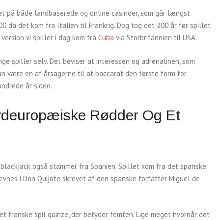
llet på både landbaserede og online casinoer, som går længst
00 da det kom fra Italien til Frankrig. Dog tog det 200 år før spillet
 version vi spiller i dag kom fra
Cuba
via Storbritannien til USA.
ge spiller selv. Det beviser at interessen og adrenalinen, som
kan være en af årsagerne til at baccarat den første form for
undrede år siden.
Sydeuropæiske Rødder Og Et
t blackjack også stammer fra Spanien. Spillet kom fra det spanske
nævnes i Don Quijote skrevet af den spanske forfatter Miguel de
et franske spil quinze, der betyder femten. Lige meget hvornår det