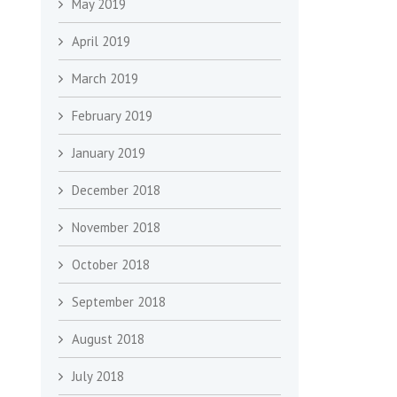
May 2019
April 2019
March 2019
February 2019
January 2019
December 2018
November 2018
October 2018
September 2018
August 2018
July 2018