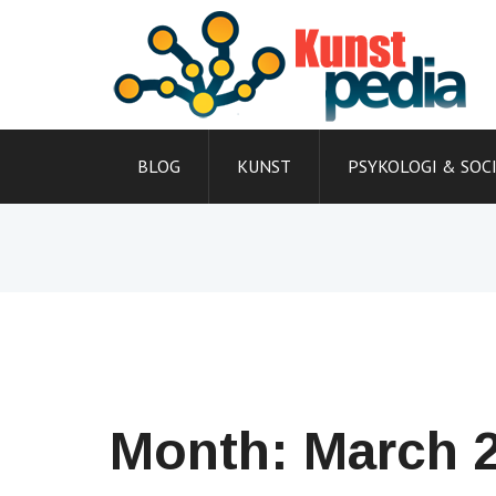
Skip
to
content
BLOG
KUNST
PSYKOLOGI & SOC
Month:
March 