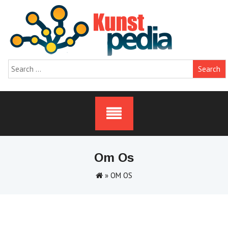
Skip
to
content
Search
for:
Om Os
»
OM OS