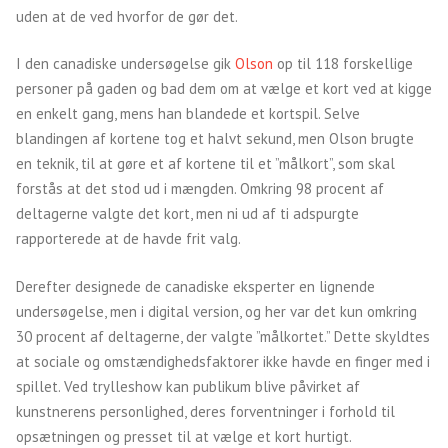
uden at de ved hvorfor de gør det.
I den canadiske undersøgelse gik
Olson
op til 118 forskellige
personer på gaden og bad dem om at vælge et kort ved at kigge
en enkelt gang, mens han blandede et kortspil. Selve
blandingen af kortene tog et halvt sekund, men Olson brugte
en teknik, til at gøre et af kortene til et ”målkort”, som skal
forstås at det stod ud i mængden. Omkring 98 procent af
deltagerne valgte det kort, men ni ud af ti adspurgte
rapporterede at de havde frit valg.
Derefter designede de canadiske eksperter en lignende
undersøgelse, men i digital version, og her var det kun omkring
30 procent af deltagerne, der valgte ”målkortet.” Dette skyldtes
at sociale og omstændighedsfaktorer ikke havde en finger med i
spillet. Ved trylleshow kan publikum blive påvirket af
kunstnerens personlighed, deres forventninger i forhold til
opsætningen og presset til at vælge et kort hurtigt.