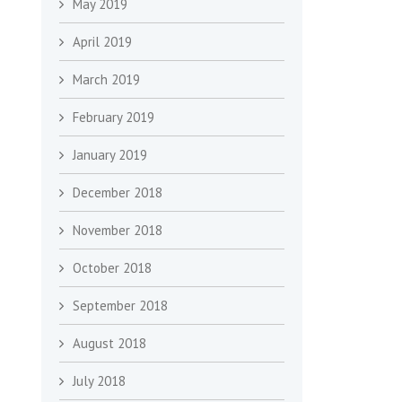
May 2019
April 2019
March 2019
February 2019
January 2019
December 2018
November 2018
October 2018
September 2018
August 2018
July 2018