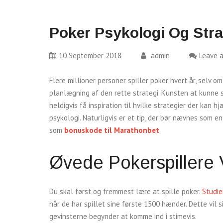
Poker Psykologi Og Stra
10 September 2018
admin
Leave 
Flere millioner personer spiller poker hvert år, selv 
planlægning af den rette strategi. Kunsten at kunne 
heldigvis få inspiration til hvilke strategier der kan 
psykologi. Naturligvis er et tip, der bør nævnes som e
som
bonuskode til Marathonbet
.
Øvede Pokerspillere 
Du skal først og fremmest lære at spille poker.
Studie
når de har spillet sine første 1500 hænder. Dette vil s
gevinsterne begynder at komme ind i stimevis.