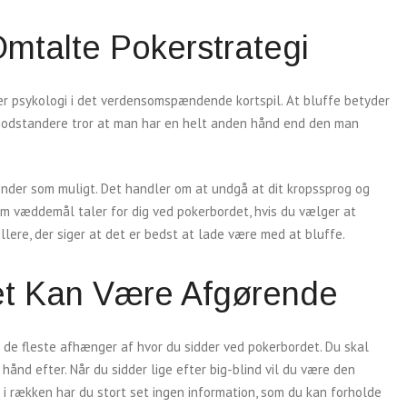
Omtalte Pokerstrategi
r psykologi i det verdensomspændende kortspil. At bluffe betyder
modstandere tror at man har en helt anden hånd end den man
nder som muligt. Det handler om at undgå at dit kropssprog og
som væddemål taler for dig ved pokerbordet, hvis du vælger at
illere, der siger at det er bedst at lade være med at bluffe.
et Kan Være Afgørende
 de fleste afhænger af hvor du sidder ved pokerbordet. Du skal
hånd efter. Når du sidder lige efter big-blind vil du være den
e i rækken har du stort set ingen information, som du kan forholde