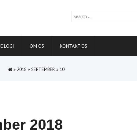
Search
for:
IOLOGI
OM OS
KONTAKT OS
»
2018
»
SEPTEMBER
»
10
ber 2018