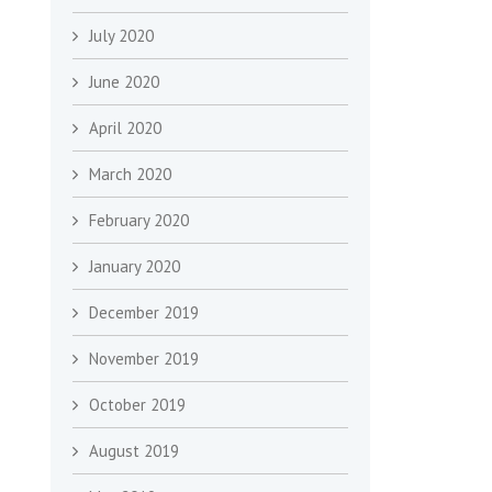
July 2020
June 2020
April 2020
March 2020
February 2020
January 2020
December 2019
November 2019
October 2019
August 2019