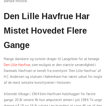
danske historie.
Den Lille Havfrue Har
Mistet Hovedet Flere
Gange
Mange danskere og turister drager til Langelinie for at besøge
Den Lille Havfrue
, som muligvis er den største seværdighed i
Danmark. Havfruen er kendt fra eventyret ”Den Lille Havfrue” af
H.C. Andersen og statuen i København har været udsat for nogle
af de mest omtalte kunsttyverier i historien.
Allerede tilbage i 1964 blev Havfruen halshugget for første
gange. 20 år senere fik hun amputeret armen i juli 1984. To unge
drenge på 18 og 19 år valgte i en brandert at save 45 cm af den