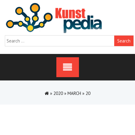
Skip
to
content
Search
for:
»
2020
»
MARCH
»
20