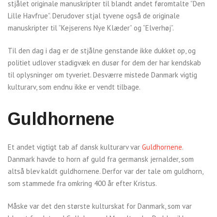
stjålet originale manuskripter til blandt andet føromtalte ”Den
Lille Havfrue”. Derudover stjal tyvene også de originale
manuskripter til ”Kejserens Nye Klæder” og ”Elverhøj”.
Til den dag i dag er de stjålne genstande ikke dukket op, og
politiet udlover stadigvæk en dusør for dem der har kendskab
til oplysninger om tyveriet. Desværre mistede Danmark vigtig
kulturarv, som endnu ikke er vendt tilbage.
Guldhornene
Et andet vigtigt tab af dansk kulturarv var
Guldhornene
.
Danmark havde to horn af guld fra germansk jernalder, som
altså blev kaldt guldhornene. Derfor var der tale om guldhorn,
som stammede fra omkring 400 år efter Kristus.
Måske var det den største kulturskat for Danmark, som var