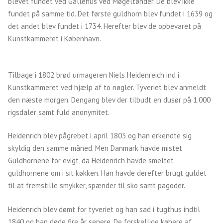
blevet fundet ved Gallehus ved Møgeltønder. De blev ikke
fundet på samme tid. Det første guldhorn blev fundet i 1639 og
det andet blev fundet i 1734. Herefter blev de opbevaret på
Kunstkammeret i København.
Tilbage i 1802 brød urmageren Niels Heidenreich ind i
Kunstkammeret ved hjælp af to nøgler. Tyveriet blev anmeldt
den næste morgen. Dengang blev der tilbudt en dusør på 1.000
rigsdaler samt fuld anonymitet.
Heidenrich blev pågrebet i april 1803 og han erkendte sig
skyldig den samme måned. Men Danmark havde mistet
Guldhornene for evigt, da Heidenrich havde smeltet
guldhornene om i sit køkken. Han havde derefter brugt guldet
til at fremstille smykker, spænder til sko samt pagoder.
Heidenrich blev dømt for tyveriet og han sad i tugthus indtil
1840 og han døde fire år senere. De forskellige købere af