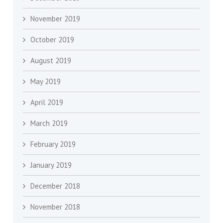
November 2019
October 2019
August 2019
May 2019
April 2019
March 2019
February 2019
January 2019
December 2018
November 2018