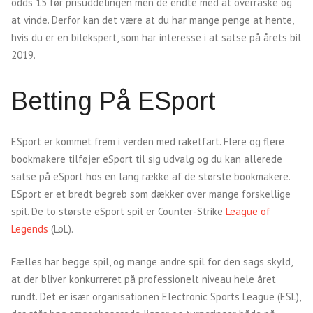
odds 15 før prisuddelingen men de endte med at overraske og
at vinde. Derfor kan det være at du har mange penge at hente,
hvis du er en bilekspert, som har interesse i at satse på årets bil
2019.
Betting På ESport
ESport er kommet frem i verden med raketfart. Flere og flere
bookmakere tilføjer eSport til sig udvalg og du kan allerede
satse på eSport hos en lang række af de største bookmakere.
ESport er et bredt begreb som dækker over mange forskellige
spil. De to største eSport spil er Counter-Strike
League of
Legends
(LoL).
Fælles har begge spil, og mange andre spil for den sags skyld,
at der bliver konkurreret på professionelt niveau hele året
rundt. Det er især organisationen Electronic Sports League (ESL),