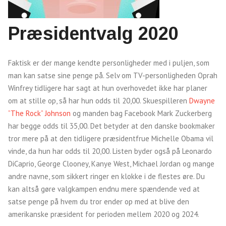
Præsidentvalg 2020
Faktisk er der mange kendte personligheder med i puljen, som
man kan satse sine penge på. Selv om TV-personligheden Oprah
Winfrey tidligere har sagt at hun overhovedet ikke har planer
om at stille op, så har hun odds til 20,00. Skuespilleren
Dwayne
”The Rock” Johnson
og manden bag Facebook Mark Zuckerberg
har begge odds til 35,00. Det betyder at den danske bookmaker
tror mere på at den tidligere præsidentfrue Michelle Obama vil
vinde, da hun har odds til 20,00. Listen byder også på Leonardo
DiCaprio, George Clooney, Kanye West, Michael Jordan og mange
andre navne, som sikkert ringer en klokke i de flestes øre. Du
kan altså gøre valgkampen endnu mere spændende ved at
satse penge på hvem du tror ender op med at blive den
amerikanske præsident for perioden mellem 2020 og 2024.