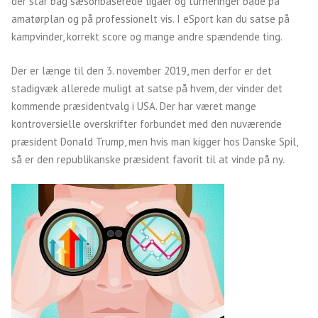
der står bag sæsonbaserede ligaer og turneringer både på
amatørplan og på professionelt vis. I eSport kan du satse på
kampvinder, korrekt score og mange andre spændende ting.
Der er længe til den 3. november 2019, men derfor er det
stadigvæk allerede muligt at satse på hvem, der vinder det
kommende præsidentvalg i USA. Der har været mange
kontroversielle overskrifter forbundet med den nuværende
præsident Donald Trump, men hvis man kigger hos Danske Spil,
så er den republikanske præsident favorit til at vinde på ny.