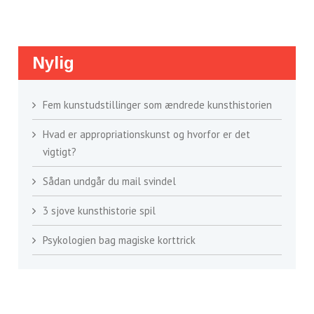
Nylig
Fem kunstudstillinger som ændrede kunsthistorien
Hvad er appropriationskunst og hvorfor er det
vigtigt?
Sådan undgår du mail svindel
3 sjove kunsthistorie spil
Psykologien bag magiske korttrick