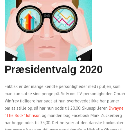
Præsidentvalg 2020
Faktisk er der mange kendte personligheder med i puljen, som
man kan satse sine penge på. Selv om TV-personligheden Oprah
Winfrey tidligere har sagt at hun overhovedet ikke har planer
om at stille op, så har hun odds til 20,00. Skuespilleren
Dwayne
”The Rock” Johnson
og manden bag Facebook Mark Zuckerberg
har begge odds til 35,00. Det betyder at den danske bookmaker
tror mere på at den tidligere præsidentfrue Michelle Obama vil