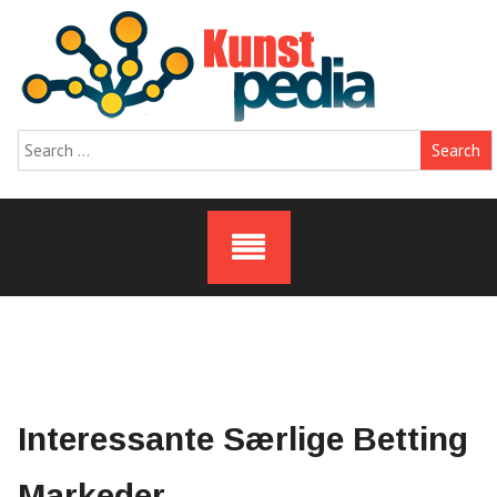
Skip
to
content
Search
for:
Interessante Særlige Betting
Markeder