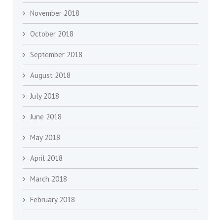
November 2018
October 2018
September 2018
August 2018
July 2018
June 2018
May 2018
April 2018
March 2018
February 2018